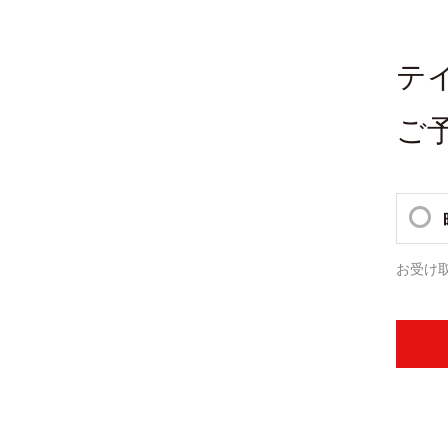
テ
ご
お受け