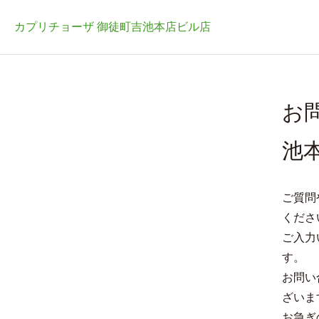
カプリチョーザ 御徒町吉池本店ビル店
お
池
ご質問
くださ
ご入力
す。
お問い
ざいま
お急ぎ