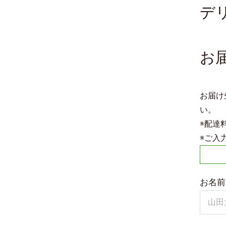
デ
お
お届け
い。
※配達
※ご入
お名前