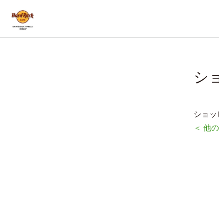
シ
ショッ
＜ 他