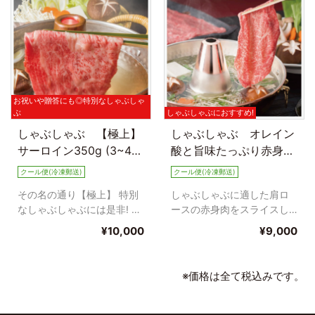
お祝いや贈答にも◎特別なしゃぶしゃ
ぶ
しゃぶしゃぶにおすすめ!
しゃぶしゃぶ 【極上】
しゃぶしゃぶ オレイン
サーロイン350g (3~4人
酸と旨味たっぷり赤身ロ
前)
ース350g (3~4人前)
クール便(冷凍郵送)
クール便(冷凍郵送)
その名の通り【極上】 特別
しゃぶしゃぶに適した肩ロ
なしゃぶしゃぶには是非! サ
ースの赤身肉をスライスし
ーロインですが!オレイン酸
ました。 牛の部位の中で最
¥10,000
¥9,000
が高く、脂っこくありませ...
も旨味が強い部位の一つで
あるネ...
※価格は全て税込みです。