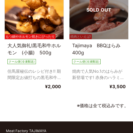
SOLD OUT
もつ鍋やホルモン焼きにぴったり
焼肉といえば!
大人気御礼!黒毛和牛ホル
Tajimaya BBQはらみ
モン (小腸) 500g
400g
クール便(冷凍郵送)
クール便(冷凍郵送)
但馬屋秘伝のレシピ付き!! 期
焼肉で人気No.1のはらみが
間限定お値打ちの黒毛和牛
新登場です! 赤身のハラミを
のホルモンです ☆黒毛和牛
アウトドアや、ご家庭でも
¥2,000
¥3,500
の小腸です ※お1人...
いかがでしょうか?(^...
※価格は全て税込みです。
Meat Factory TAJIMAYA