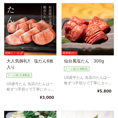
焼肉といえば!
簡単味付け
大人気御礼!! 塩たん6枚
仙台風塩たん 300g
入り
クール便(冷凍郵送)
クール便(冷凍郵送)
US産牛たん 当店のたんは一
枚ずつ手切りで丁寧にカッ
US産牛たん 当店のたんは一
トしております。 フライパ
枚ずつ手切りで丁寧にカッ
¥5,800
ンでもおいしく焼きあがり...
トしております。 フライパ
¥3,000
ンでもおいしく焼きあがり...