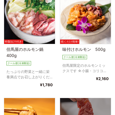
特製出汁付き!
焼くだけ簡単!
但馬屋のホルモン鍋
味付けホルモン 500g
400g
クール便(冷凍郵送)
クール便(冷凍郵送)
但馬屋限定のホルモンミッ
クスです ☆小腸・コリコ
たっぷりの野菜と一緒に栄
リ・ハート・千枚・テッチ
養満点でお召し上がりくだ
¥2,160
ャン・ミノ・ツラミ・レバ
さい☆☆☆ ●セット内容 ・
¥1,780
ー・は...
小腸 ・ハート ・ミノ ・...