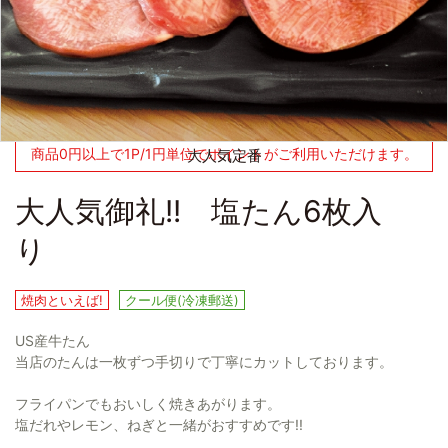
商品0円以上で1P/1円単位でポイントがご利用いただけます。
大人気定番
大人気御礼!! 塩たん6枚入
り
焼肉といえば!
クール便(冷凍郵送)
US産牛たん
当店のたんは一枚ずつ手切りで丁寧にカットしております。
フライパンでもおいしく焼きあがります。
塩だれやレモン、ねぎと一緒がおすすめです!!