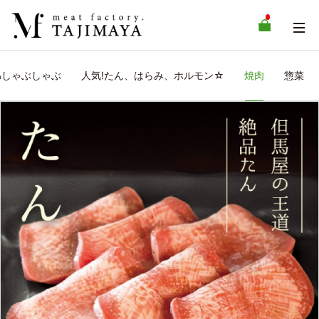
&しゃぶしゃぶ
人気!たん、はらみ、ホルモン☆
焼肉
惣菜