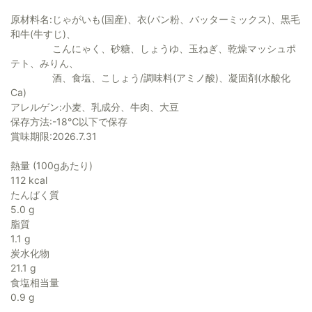
原材料名:じゃがいも(国産)、衣(パン粉、バッターミックス)、黒毛
和牛(牛すじ)、
こんにゃく、砂糖、しょうゆ、玉ねぎ、乾燥マッシュポ
テト、みりん、
酒、食塩、こしょう/調味料(アミノ酸)、凝固剤(水酸化
Ca)
アレルゲン:小麦、乳成分、牛肉、大豆
保存方法:-18℃以下で保存
賞味期限:2026.7.31
熱量 (100gあたり)
112 kcal
たんぱく質
5.0 g
脂質
1.1 g
炭水化物
21.1 g
食塩相当量
0.9 g