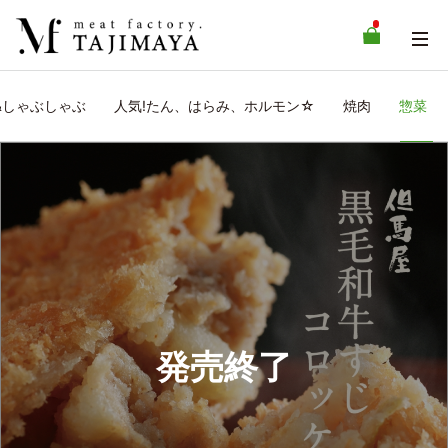
&しゃぶしゃぶ
人気!たん、はらみ、ホルモン☆
焼肉
惣菜
発売終了