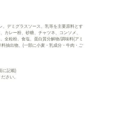
ーレ、デミグラスソース、乳等を主要原料とす
脂、カレー粉、砂糖、チャツネ、コンソメ、
、全粒粉、食塩、蛋白質分解物/調味料(アミ
辛料抽出物、(一部に小麦・乳成分・牛肉・ご
面に記載)
ください。