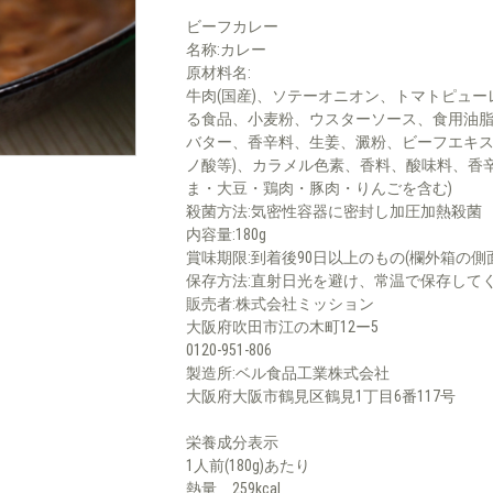
ビーフカレー
名称:カレー
原材料名:
牛肉(国産)、ソテーオニオン、トマトピュ
る食品、小麦粉、ウスターソース、食用油
バター、香辛料、生姜、澱粉、ビーフエキス
ノ酸等)、カラメル色素、香料、酸味料、香
ま・大豆・鶏肉・豚肉・りんごを含む)
殺菌方法:気密性容器に密封し加圧加熱殺菌
内容量:180g
賞味期限:到着後90日以上のもの(欄外箱の側
保存方法:直射日光を避け、常温で保存して
販売者:株式会社ミッション
大阪府吹田市江の木町12ー5
0120-951-806
製造所:ベル食品工業株式会社
大阪府大阪市鶴見区鶴見1丁目6番117号
栄養成分表示
1人前(180g)あたり
熱量 259kcal