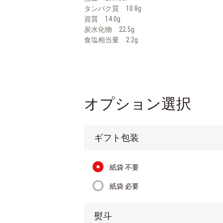
タンパク質 10.8g
資質 14.0g
炭水化物 22.5g
食塩相当量 2.2g
オプション選択
ギフト包装
紙袋 不要
紙袋 必要
熨斗