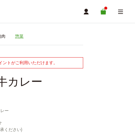
焼肉
惣菜
ポイントがご利用いただけます。
牛カレー
カレー
す
承ください)