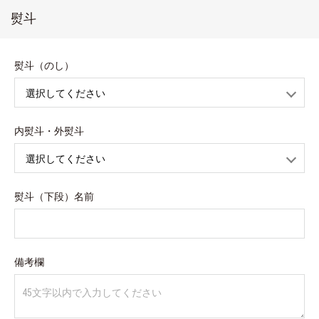
熨斗
熨斗（のし）
内熨斗・外熨斗
熨斗（下段）名前
備考欄