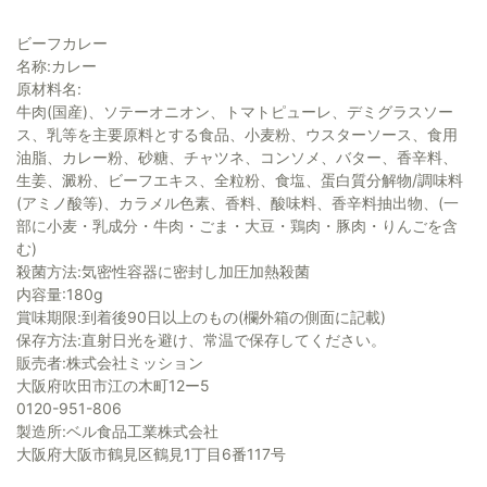
ビーフカレー
名称:カレー
原材料名:
牛肉(国産)、ソテーオニオン、トマトピューレ、デミグラスソー
ス、乳等を主要原料とする食品、小麦粉、ウスターソース、食用
油脂、カレー粉、砂糖、チャツネ、コンソメ、バター、香辛料、
生姜、澱粉、ビーフエキス、全粒粉、食塩、蛋白質分解物/調味料
(アミノ酸等)、カラメル色素、香料、酸味料、香辛料抽出物、(一
部に小麦・乳成分・牛肉・ごま・大豆・鶏肉・豚肉・りんごを含
む)
殺菌方法:気密性容器に密封し加圧加熱殺菌
内容量:180g
賞味期限:到着後90日以上のもの(欄外箱の側面に記載)
保存方法:直射日光を避け、常温で保存してください。
販売者:株式会社ミッション
大阪府吹田市江の木町12ー5
0120-951-806
製造所:ベル食品工業株式会社
大阪府大阪市鶴見区鶴見1丁目6番117号