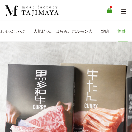
&しゃぶしゃぶ
人気!たん、はらみ、ホルモン☆
焼肉
惣菜