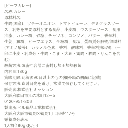
[ビーフカレー]
名称:カレー
原材料名:
牛肉(国産)、ソテーオニオン、トマトピューレ、デミグラスソー
ス、乳等を主要原料とする食品、小麦粉、ウスターソース、食用
油脂、カレー粉、砂糖、チャツネ、コンソメ、バター、香辛料、
生姜、澱粉、ビーフエキス、全粒粉、食塩、蛋白質分解物/調味料
(アミノ酸等)、カラメル色素、香料、酸味料、香辛料抽出物、(一
部に小麦・乳成分・牛肉・ごま・大豆・鶏肉・豚肉・りんごを含
む)
殺菌方法:気密性容器に密封し加圧加熱殺菌
内容量:180g
賞味期限:到着後90日以上のもの(欄外箱の側面に記載)
保存方法:直射日光を避け、常温で保存してください。
販売者:株式会社ミッション
大阪府吹田市江の木町12ー5
0120-951-806
製造所:ベル食品工業株式会社
大阪府大阪市鶴見区鶴見1丁目6番117号
栄養成分表示
1人前(180g)あたり