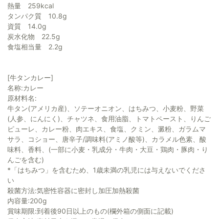
熱量 259kcal
タンパク質 10.8g
資質 14.0g
炭水化物 22.5g
食塩相当量 2.2g
[牛タンカレー]
名称:カレー
原材料名:
牛タン(アメリカ産)、ソテーオニオン、はちみつ、小麦粉、野菜
(人参、にんにく)、チャツネ、食用油脂、トマトペースト、りんご
ピューレ、カレー粉、肉エキス、食塩、クミン、澱粉、ガラムマ
サラ、コショー、唐辛子/調味料(アミノ酸等)、カラメル色素、酸
味料、香料、(一部に小麦・乳成分・牛肉・大豆・鶏肉・豚肉・り
んごを含む)
*「はちみつ」を含むため、1歳未満の乳児には与えないでくださ
い
殺菌方法:気密性容器に密封し加圧加熱殺菌
内容量:200g
賞味期限:到着後90日以上のもの(欄外箱の側面に記載)