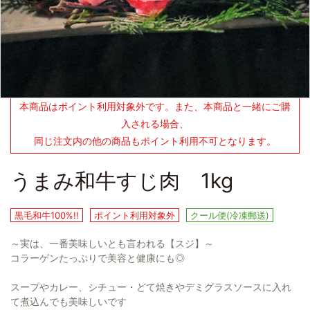
本商品はポイント利用対象外です。また、本商品と一緒にご購
入される場合、
同じ注文内の他の商品もポイント利用不可となります。
うまみ和牛すじ肉 1kg
黒毛和牛100%!!
ポイント利用対象外
クール便(冷凍郵送)
～実は、一番美味しいとも言われる【スジ】～
コラーゲンたっぷりで美容と健康にも◎
スープやカレー、シチュー・どて焼きやデミグラスソースに入れ
て煮込んでも美味しいです