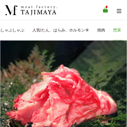
&しゃぶしゃぶ
人気!たん、はらみ、ホルモン☆
焼肉
惣菜