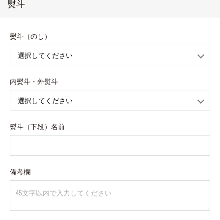
熨斗
熨斗（のし）
内熨斗・外熨斗
熨斗（下段）名前
備考欄