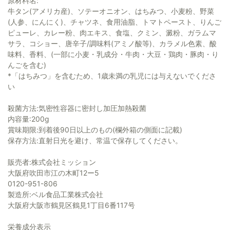
原材料名:
牛タン(アメリカ産)、ソテーオニオン、はちみつ、小麦粉、野菜
(人参、にんにく)、チャツネ、食用油脂、トマトペースト、りんご
ピューレ、カレー粉、肉エキス、食塩、クミン、澱粉、ガラムマ
サラ、コショー、唐辛子/調味料(アミノ酸等)、カラメル色素、酸
味料、香料、(一部に小麦・乳成分・牛肉・大豆・鶏肉・豚肉・り
んごを含む)
*「はちみつ」を含むため、1歳未満の乳児には与えないでくださ
い
殺菌方法:気密性容器に密封し加圧加熱殺菌
内容量:200g
賞味期限:到着後90日以上のもの(欄外箱の側面に記載)
保存方法:直射日光を避け、常温で保存してください。
販売者:株式会社ミッション
大阪府吹田市江の木町12ー5
0120-951-806
製造所:ベル食品工業株式会社
大阪府大阪市鶴見区鶴見1丁目6番117号
栄養成分表示