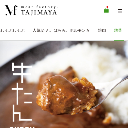
&しゃぶしゃぶ
人気!たん、はらみ、ホルモン☆
焼肉
惣菜